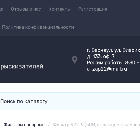
ка
Отзывы о нас
Контакты
Регистрация
Политика конфиденциальности
г. Барнаул, ул. Власи
д. 133, оф. 7
Режим работы: 8:30 - 
прыскивателей
a-zap22@mail.ru
/
Фильтры напорные
/
Фильтр 322-9 (50М, с фланцем, с самоо