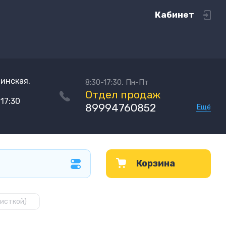
Кабинет
хинская,
8:30-17:30, Пн-Пт
Отдел продаж
17:30
89994760852
Ещё
Корзина
чисткой)