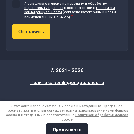
Я выражаю
согласие на передачу и обработку
персональных данных
в соответствии с
Политикой
конфиденциальности
(согласно категориям и целям,
*
поименованным в п. 4.2.6)​​​​​​
Отправить
© 2021 - 2026
Политика конфиденциальности
Этот сайт использует файлы cookie и метаданные. Продолжая
просматривать его, вы соглашаетесь на использование нами файлов
cookie и метаданных в соответствии с
Политикой обработки файлов
cookie
Megagroup.ru
Продолжить