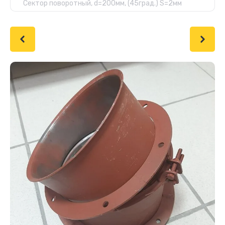
Сектор поворотный, d=200мм, (45град.) S=2мм