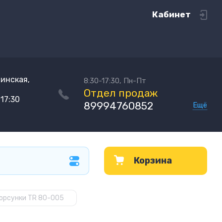
Кабинет
хинская,
8:30-17:30, Пн-Пт
Отдел продаж
17:30
89994760852
Ещё
Корзина
орсунки TR 80-005