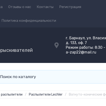
ка
Отзывы о нас
Контакты
Регистрация
Политика конфиденциальности
г. Барнаул, ул. Власи
д. 133, оф. 7
Режим работы: 8:30 - 
прыскивателей
a-zap22@mail.ru
и распылители
/
Распылители Lechler
/
Вогнуто-конические ф