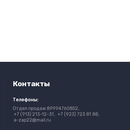
Контакты
Телефоны:
Отдел продаж
89994760852
+7 (913) 213-12-31
+7 (923) 723 81 88
a-zap22@mail.ru
}